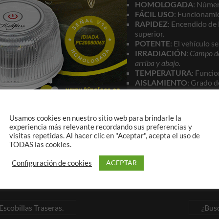
HOMOLOGADA
: Núme
FÁCIL USO
: Funcionamien
RAPIDEZ
: Encendido de 
superior.
POTENTE
: El vehículo s
IRRADIACIÓN
:
Campo de
arriba y abajo.
TEMPERATURA
: Funcio
AISLAMIENTO
: Grado d
BASE IMANTADA:
Pote
superficie metálica. Sop
ALIMENTACIÓN:
Pila b
Usamos cookies en nuestro sitio web para brindarle la
experiencia más relevante recordando sus preferencias y
visitas repetidas. Al hacer clic en "Aceptar", acepta el uso de
ontactarnos sin ningún compromiso
.
TODAS las cookies.
ACEPTAR
Configuración de cookies
cobillas Traseras.
¿Busc