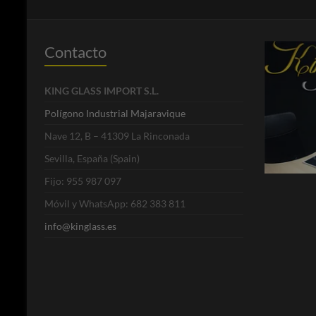
Contacto
KING GLASS IMPORT S.L.
Polígono Industrial Majaravique
Nave 12, B – 41309 La Rinconada
Sevilla, España (Spain)
Fijo: 955 987 097
Móvil y WhatsApp: 682 383 811
info@kinglass.es