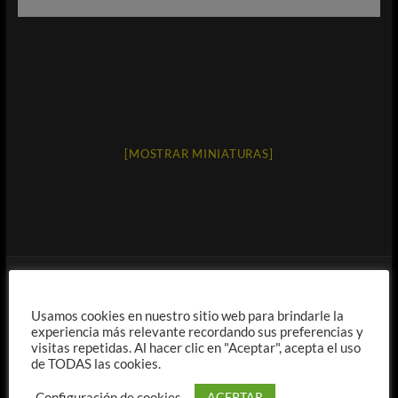
[MOSTRAR MINIATURAS]
Contacto
Usamos cookies en nuestro sitio web para brindarle la
experiencia más relevante recordando sus preferencias y
KING GLASS IMPORT S.L.
visitas repetidas. Al hacer clic en "Aceptar", acepta el uso
de TODAS las cookies.
Polígono Industrial Majaravique
ACEPTAR
Configuración de cookies