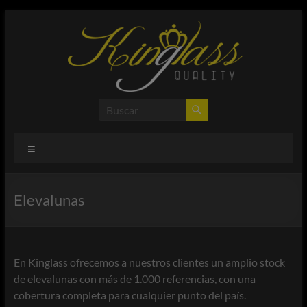
Saltar
al
contenido
Kinglass
Productos
enfocados
a la
Menú
cristalería
y taller del
automóvil
Elevalunas
En Kinglass ofrecemos a nuestros clientes un amplio stock
de elevalunas con más de 1.000 referencias, con una
cobertura completa para cualquier punto del país.