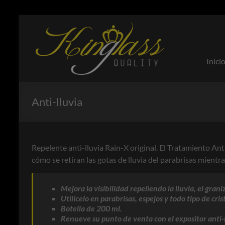
Saltar
al
Kinglass
Productos
contenido
enfocados
a la
Inici
cristalería
y taller del
automóvil
Anti-lluvia
Repelente anti-lluvia Rain-X original. El Tratamiento Anti
cómo se retiran las gotas de lluvia del parabrisas mient
Mejora la visibilidad repeliendo la lluvia, el graniz
Utilícelo en parabrisas, espejos y todo tipo de crist
Botella de 200 ml.
Renueve su punto de venta con el expositor anti-