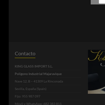
Contacto
KING GLASS IMPORT S.L.
Polígono Industrial Majaravique
Nave 12, B – 41309 La Rinconada
Sevilla, España (Spain)
Fijo: 955 987 097
Móvil y WhatsApp: 682 383 811