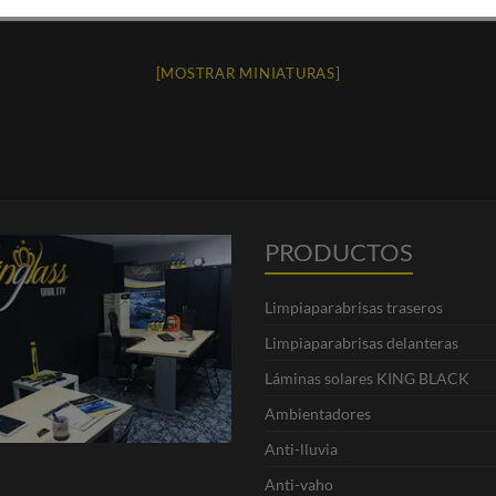
[MOSTRAR MINIATURAS]
PRODUCTOS
Limpiaparabrisas traseros
Limpiaparabrisas delanteras
Láminas solares KING BLACK
Ambientadores
Anti-lluvia
Anti-vaho