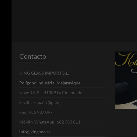
Contacto
KING GLASS IMPORT S.L.
Polígono Industrial Majaravique
Nave 12, B – 41309 La Rinconada
Sevilla, España (Spain)
Fijo: 955 987 097
Móvil y WhatsApp: 682 383 811
info@kinglass.es