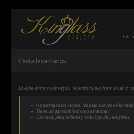
Saltar
al
Kinglass
Productos
contenido
enfocados
a la
Inici
cristalería
y taller del
automóvil
Pasta lavamanos
Lavado extremo sin agua. Nuestra nueva fórmula elimina: P
No estropea las manos, las deja suaves e hidratad
Tiene un agradable aroma a naranja.
Uso ideal para talleres y todo tipo de industrias.