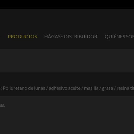
o
PRODUCTOS
HÁGASE DISTRIBUIDOR
QUIÉNES S
oliuretano de lunas / adhesivo aceite / masilla / grasa / resina tin
as.