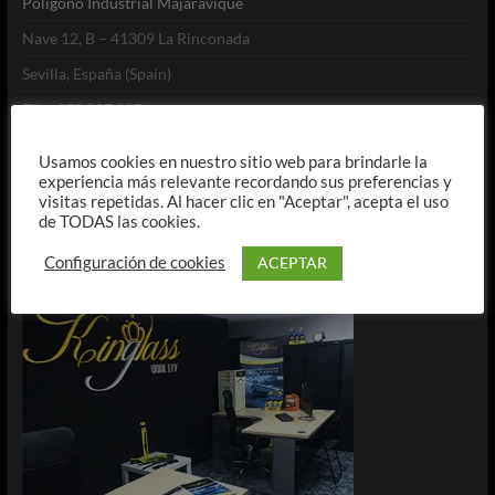
Polígono Industrial Majaravique
Nave 12, B – 41309 La Rinconada
Sevilla, España (Spain)
Fijo: 955 987 097
Móvil y WhatsApp: 682 383 811
Usamos cookies en nuestro sitio web para brindarle la
info@kinglass.es
experiencia más relevante recordando sus preferencias y
visitas repetidas. Al hacer clic en "Aceptar", acepta el uso
de TODAS las cookies.
ACEPTAR
Configuración de cookies